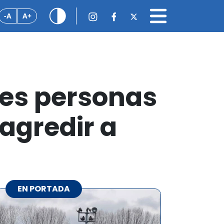
-A
A+
res personas
 agredir a
EN PORTADA