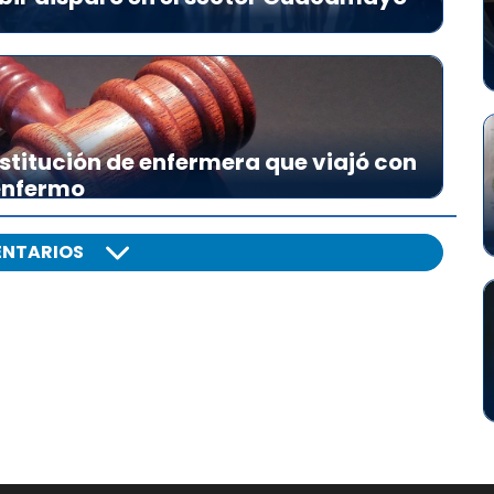
stitución de enfermera que viajó con
 enfermo
NTARIOS