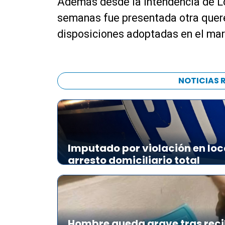
Además desde la Intendencia de Lo
semanas fue presentada otra quere
disposiciones adoptadas en el mar
NOTICIAS 
Imputado por violación en loc
arresto domiciliario total
Hombre queda grave tras reci