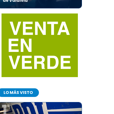
de Valdivia
LO MÁS VISTO
1