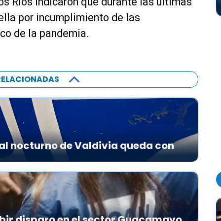
s Ríos indicaron que durante las últimas
lla por incumplimiento de las
co de la pandemia.
RELACIONADAS
al nocturno de Valdivia queda con
bir disparo en el sector Guacamayo