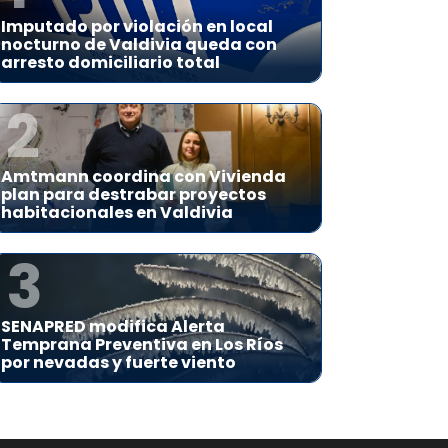
Imputado por violación en local
nocturno de Valdivia queda con
arresto domiciliario total
2
Amtmann coordina con Vivienda
plan para destrabar proyectos
habitacionales en Valdivia
3
SENAPRED modifica Alerta
Temprana Preventiva en Los Ríos
por nevadas y fuerte viento