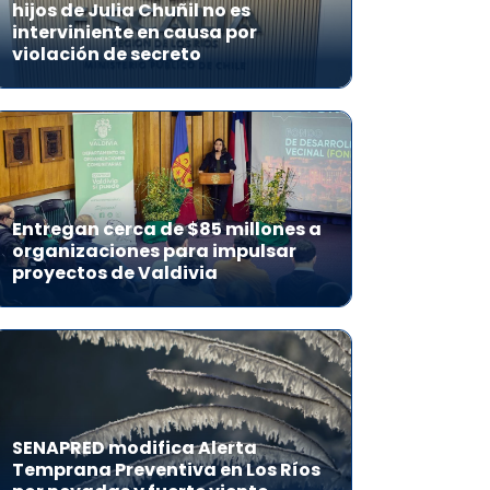
hijos de Julia Chuñil no es
interviniente en causa por
violación de secreto
Entregan cerca de $85 millones a
organizaciones para impulsar
proyectos de Valdivia
SENAPRED modifica Alerta
Temprana Preventiva en Los Ríos