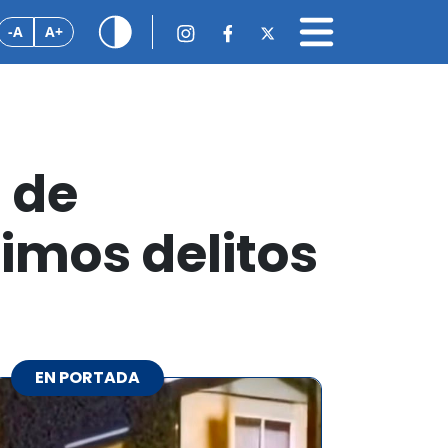
-A
A+
 de
timos delitos
EN PORTADA