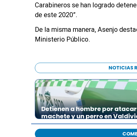
Carabineros se han logrado detene
de este 2020”.
De la misma manera, Asenjo destac
Ministerio Público.
NOTICIAS 
Detienen a hombre por atacar 
machete y un perro en Valdivi
COME