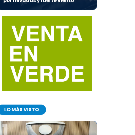
por nevadas y fuerte viento
LO MÁS VISTO
1