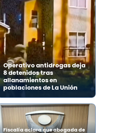
Operativo antidrogas deja
8 detenidos tras
allanamientos en
poblaciones de La Unión
Fiscalía aclara que abogada de