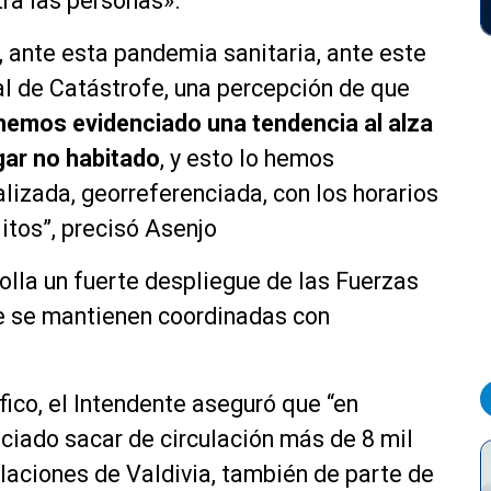
tra las personas».
 ante esta pandemia sanitaria, ante este
l de Catástrofe, una percepción de que
hemos evidenciado una tendencia al alza
gar no habitado
, y esto lo hemos
lizada, georreferenciada, con los horarios
itos”, precisó Asenjo
rolla un fuerte despliegue de las Fuerzas
e se
mantienen coordinadas con
fico
, el Intendente aseguró que “e
n
ado sacar de circulación más de 8 mil
laciones de Valdivia, también de parte de