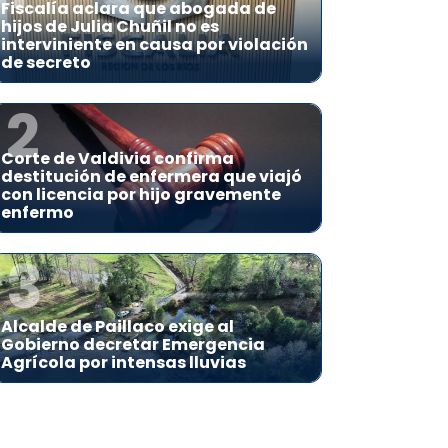
Fiscalía aclara que abogada de
hijos de Julia Chuñil no es
interviniente en causa por violación
de secreto
2
Corte de Valdivia confirma
destitución de enfermera que viajó
con licencia por hijo gravemente
enfermo
3
Alcalde de Paillaco exige al
Gobierno decretar Emergencia
Agrícola por intensas lluvias