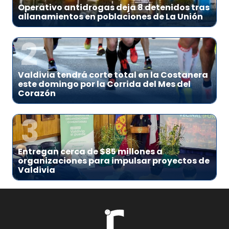
Operativo antidrogas deja 8 detenidos tras
allanamientos en poblaciones de La Unión
2
Valdivia tendrá corte total en la Costanera
este domingo por la Corrida del Mes del
Corazón
3
Entregan cerca de $85 millones a
organizaciones para impulsar proyectos de
Valdivia