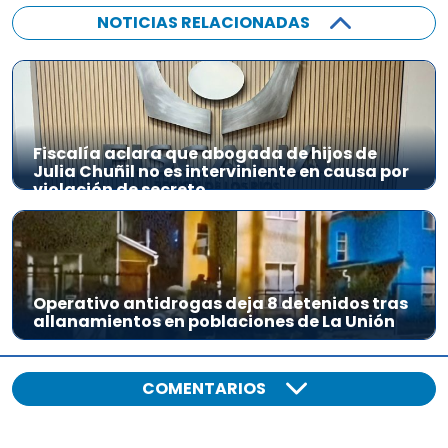
NOTICIAS RELACIONADAS
Fiscalía aclara que abogada de hijos de
Julia Chuñil no es interviniente en causa por
violación de secreto
Operativo antidrogas deja 8 detenidos tras
allanamientos en poblaciones de La Unión
COMENTARIOS