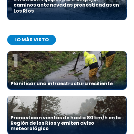
caminos ante nevadas pronosticadas en
Los Ríos
LO MÁS VISTO
1
Planificar una infraestructura resiliente
2
Pronostican vientos de hasta 80 km/h en la
Región de los Ríos y emiten aviso
meteorológico