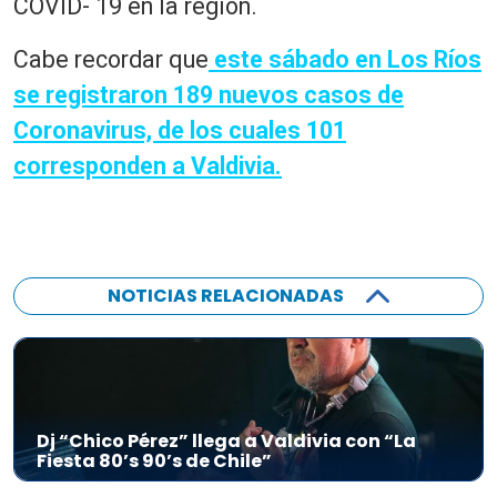
COVID- 19 en la región.
Cabe recordar que
este sábado en Los Ríos
se registraron 189 nuevos casos de
Coronavirus, de los cuales 101
corresponden a Valdivia.
NOTICIAS RELACIONADAS
Dj “Chico Pérez” llega a Valdivia con “La
Fiesta 80’s 90’s de Chile”