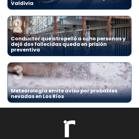
Valdivia
2
Conductor que atropelló a ocho personas y
dejó dos fallecidas queda en prisión
preventiva
3
Meteorología emite aviso por probables
nevadas en Los Ríos