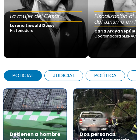
La mujer del César
Fiscalización al
del turismo en la
Lorena Liewald Dessy
Historiadora
Carla Araya Sepúlve
Coordinadora SERNAC Lo
POLICIAL
JUDICIAL
POLÍTICA
A
Detienen a hombre
Dos personas
por atacar a tres
mueren tras caída