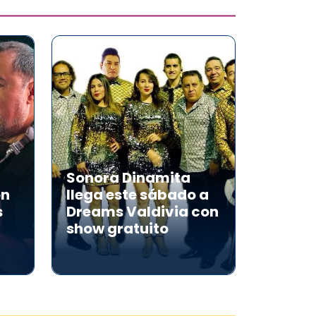
Sonora Dinamita
on
llega este sábado a
s
Dreams Valdivia con
show gratuito