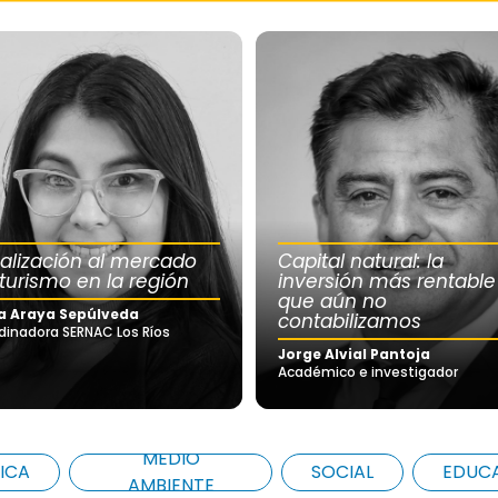
calización al mercado
Capital natural: la
 turismo en la región
inversión más rentable
que aún no
a Araya Sepúlveda
contabilizamos
dinadora SERNAC Los Ríos
Jorge Alvial Pantoja
Académico e investigador
MEDIO
ICA
SOCIAL
EDUC
AMBIENTE