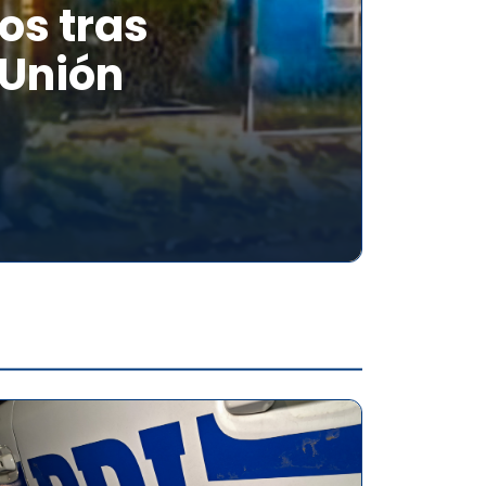
os tras
 Unión