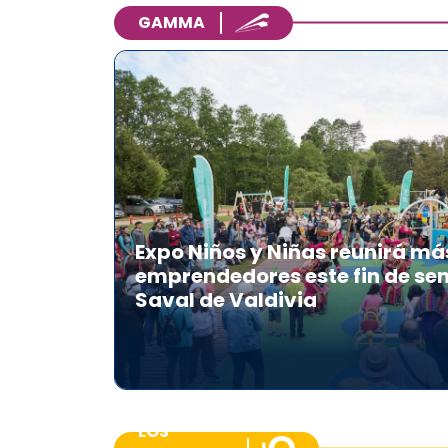
GAMMA
Expo Niños y Niñas reunirá má
emprendedores este fin de se
Saval de Valdivia
LOS