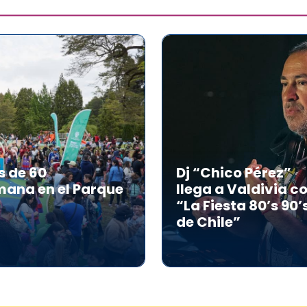
s de 60
Dj “Chico Pérez”
mana en el Parque
llega a Valdivia c
“La Fiesta 80’s 90’
de Chile”