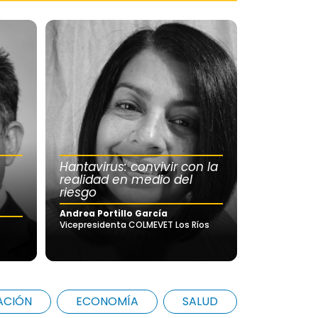
Hantavirus: convivir con la
realidad en medio del
riesgo
Andrea Portillo García
Vicepresidenta COLMEVET Los Ríos
ACIÓN
ECONOMÍA
SALUD