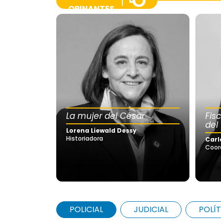
OPINANTES
La mujer del César
Fis
del
Lorena Liewald Dessy
Historiadora
Carl
Coor
POLICIAL
JUDICIAL
POLÍT