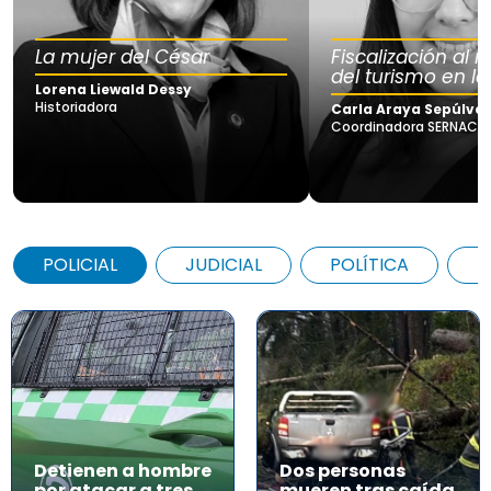
La mujer del César
Fiscalización al
del turismo en la
Lorena Liewald Dessy
Historiadora
Carla Araya Sepúlve
Coordinadora SERNAC Lo
POLICIAL
JUDICIAL
POLÍTICA
A
Detienen a hombre
Dos personas
por atacar a tres
mueren tras caída