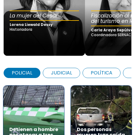
La mujer del César
Fiscalización al
del turismo en la
Lorena Liewald Dessy
Historiadora
Carla Araya Sepúlve
Coordinadora SERNAC Lo
POLICIAL
JUDICIAL
POLÍTICA
A
Detienen a hombre
Dos personas
por atacar a tres
mueren tras caída