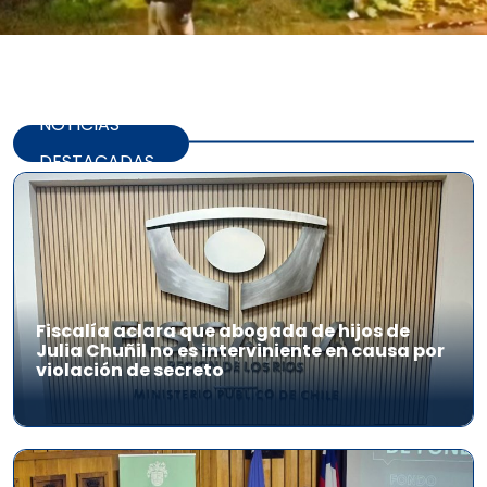
NOTICIAS
DESTACADAS
Fiscalía aclara que abogada de hijos de
Julia Chuñil no es interviniente en causa por
violación de secreto