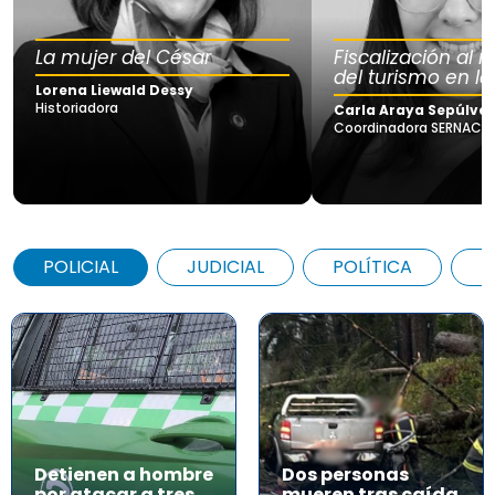
La mujer del César
Fiscalización al
del turismo en la
Lorena Liewald Dessy
Historiadora
Carla Araya Sepúlve
Coordinadora SERNAC Lo
POLICIAL
JUDICIAL
POLÍTICA
A
Detienen a hombre
Dos personas
por atacar a tres
mueren tras caída