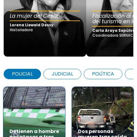
La mujer del César
Fiscalización al
del turismo en la
Lorena Liewald Dessy
Historiadora
Carla Araya Sepúlve
Coordinadora SERNAC Lo
POLICIAL
JUDICIAL
POLÍTICA
A
Detienen a hombre
Dos personas
por atacar a tres
mueren tras caída