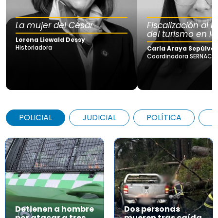
La mujer del César
Fiscalización al
del turismo en la
Lorena Liewald Dessy
Historiadora
Carla Araya Sepúlve
Coordinadora SERNAC Lo
POLICIAL
JUDICIAL
POLÍTICA
A
Detienen a hombre
Dos personas
por atacar a tres
mueren tras caída