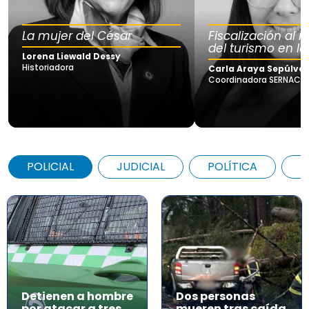
La mujer del César
Fiscalización al
del turismo en la
Lorena Liewald Dessy
Historiadora
Carla Araya Sepúlve
Coordinadora SERNAC Lo
POLICIAL
JUDICIAL
POLÍTICA
A
Detienen a hombre
Dos personas
por atacar a tres
mueren tras caída