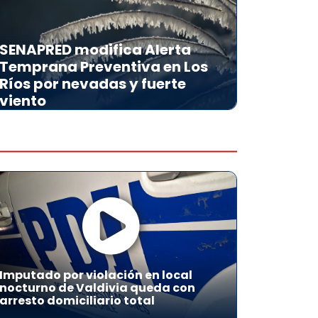
SENAPRED modifica Alerta
Temprana Preventiva en Los
Ríos por nevadas y fuerte
viento
Imputado por violación en local
nocturno de Valdivia queda con
arresto domiciliario total