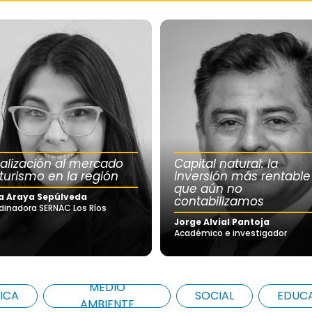
calización al mercado
Capital natural: la
 turismo en la región
inversión más rentable
que aún no
a Araya Sepúlveda
contabilizamos
dinadora SERNAC Los Ríos
Jorge Alvial Pantoja
Académico e investigador
MEDIO
ICA
SOCIAL
EDUC
AMBIENTE