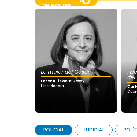
OPINANTES
La mujer del César
Fis
del
Lorena Liewald Dessy
Historiadora
Carl
Coor
POLICIAL
JUDICIAL
POLÍT