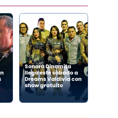
Sonora Dinamita
on
llega este sábado a
s
Dreams Valdivia con
show gratuito