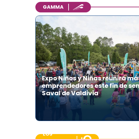
GAMMA
Expo Niños y Niñas reunirá má
emprendedores este fin de se
Saval de Valdivia
LOS