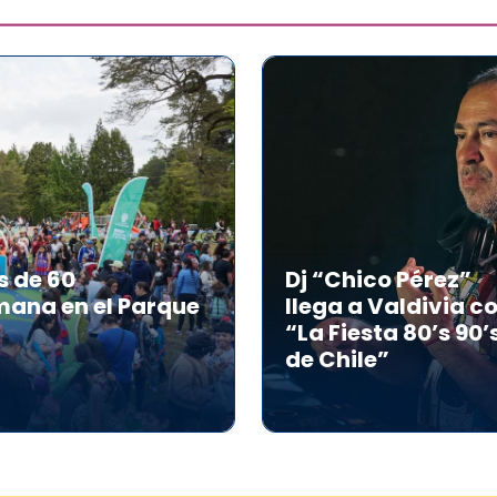
s de 60
Dj “Chico Pérez”
mana en el Parque
llega a Valdivia c
“La Fiesta 80’s 90’
de Chile”