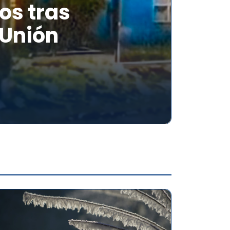
os tras
 Unión