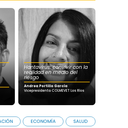
Hantavirus: convivir con la
realidad en medio del
riesgo
Andrea Portillo García
Vicepresidenta COLMEVET Los Ríos
ACIÓN
ECONOMÍA
SALUD