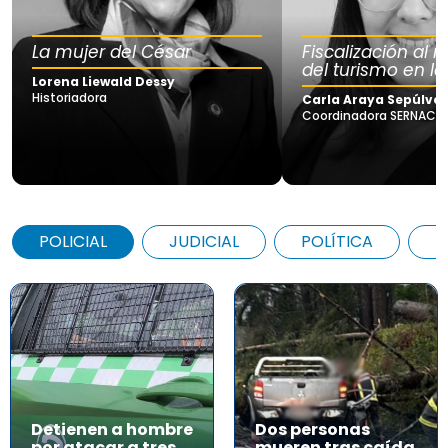
La mujer del César
Fiscalización al
del turismo en la
Lorena Liewald Dessy
Historiadora
Carla Araya Sepúlve
Coordinadora SERNAC Lo
POLICIAL
JUDICIAL
POLÍTICA
A
Detienen a hombre
Dos personas
por atacar a tres
mueren tras caída