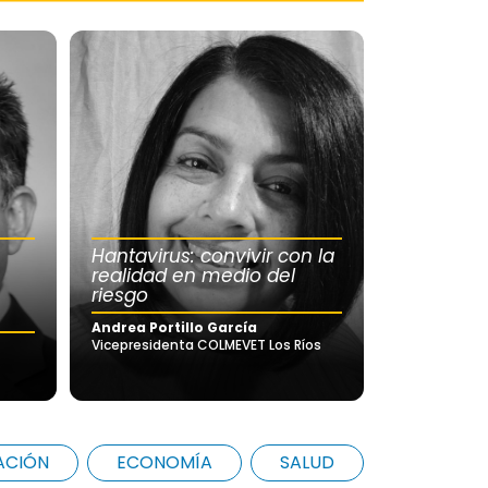
Hantavirus: convivir con la
realidad en medio del
riesgo
Andrea Portillo García
Vicepresidenta COLMEVET Los Ríos
ACIÓN
ECONOMÍA
SALUD