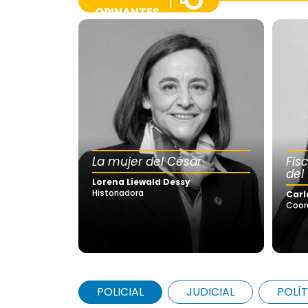
OPINANTES
La mujer del César
Fis
del
Lorena Liewald Dessy
Historiadora
Carl
Coor
POLICIAL
JUDICIAL
POLÍT