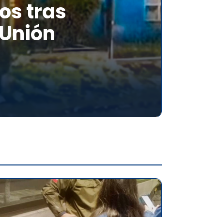
os tras
 Unión