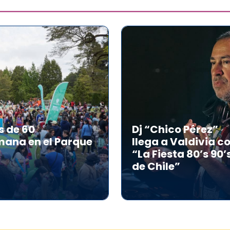
s de 60
Dj “Chico Pérez”
mana en el Parque
llega a Valdivia c
“La Fiesta 80’s 90’
de Chile”