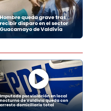
Hombre queda grave tras
recibir disparo en el sector
Guacamayo de Valdivia
Imputado por violación en local
nocturno de Valdivia queda con
arresto domiciliario total