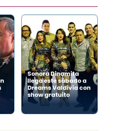
Sonora Dinamita
on
llega este sábado a
s
Dreams Valdivia con
show gratuito