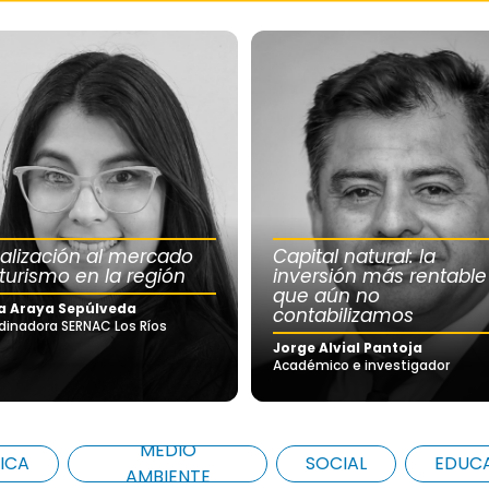
calización al mercado
Capital natural: la
 turismo en la región
inversión más rentable
que aún no
a Araya Sepúlveda
contabilizamos
dinadora SERNAC Los Ríos
Jorge Alvial Pantoja
Académico e investigador
MEDIO
ICA
SOCIAL
EDUC
AMBIENTE