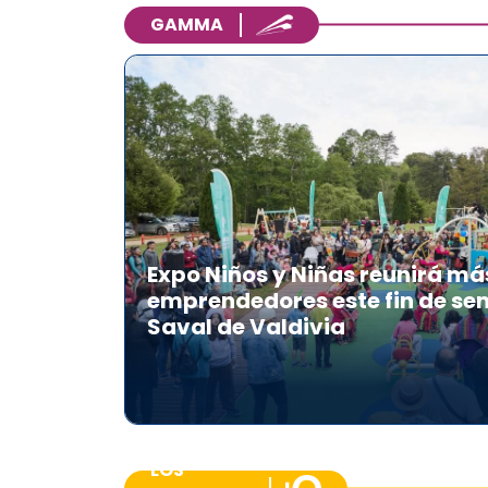
GAMMA
Expo Niños y Niñas reunirá má
emprendedores este fin de se
Saval de Valdivia
LOS