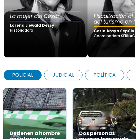
La mujer del César
Fiscalización al
del turismo en la
Lorena Liewald Dessy
Historiadora
Carla Araya Sepúlve
Coordinadora SERNAC Lo
POLICIAL
JUDICIAL
POLÍTICA
A
Detienen a hombre
Dos personas
por atacar a tres
mueren tras caída