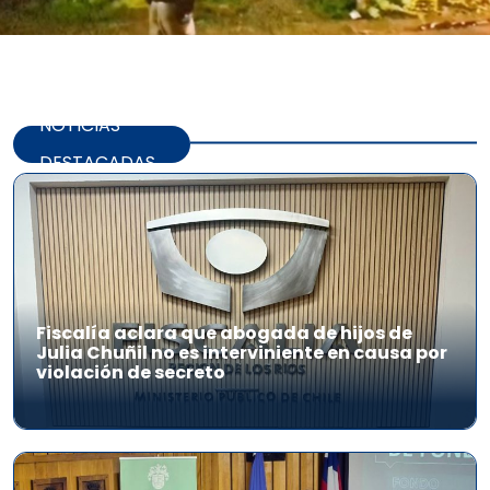
NOTICIAS
DESTACADAS
Fiscalía aclara que abogada de hijos de
Julia Chuñil no es interviniente en causa por
violación de secreto