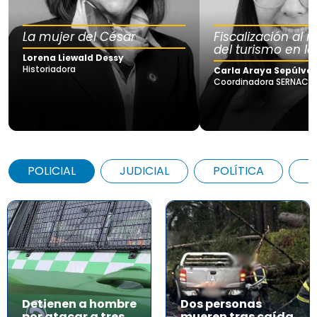
La mujer del César
Fiscalización al
del turismo en la
Lorena Liewald Dessy
Historiadora
Carla Araya Sepúlve
Coordinadora SERNAC Lo
POLICIAL
JUDICIAL
POLÍTICA
A
Detienen a hombre
Dos personas
por atacar a tres
mueren tras caída