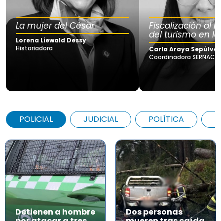
La mujer del César
Fiscalización al
del turismo en la
Lorena Liewald Dessy
Historiadora
Carla Araya Sepúlve
Coordinadora SERNAC Lo
POLICIAL
JUDICIAL
POLÍTICA
A
Detienen a hombre
Dos personas
por atacar a tres
mueren tras caída