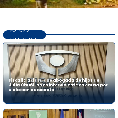
NOTICIAS
DESTACADAS
Fiscalía aclara que abogada de hijos de
Julia Chuñil no es interviniente en causa por
violación de secreto