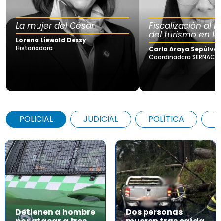
La mujer del César
Fiscalización al
del turismo en la
Lorena Liewald Dessy
Historiadora
Carla Araya Sepúlve
Coordinadora SERNAC Lo
POLICIAL
JUDICIAL
POLÍTICA
A
Detienen a hombre
Dos personas
por atacar a tres
mueren tras caída