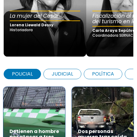
La mujer del César
Fiscalización al
del turismo en la
Lorena Liewald Dessy
Historiadora
Carla Araya Sepúlve
Coordinadora SERNAC Lo
POLICIAL
JUDICIAL
POLÍTICA
A
Detienen a hombre
Dos personas
por atacar a tres
mueren tras caída