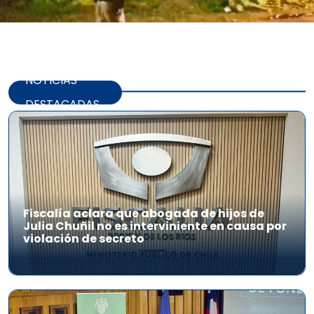
NOTICIAS
DESTACADAS
Fiscalía aclara que abogada de hijos de
Julia Chuñil no es interviniente en causa por
violación de secreto