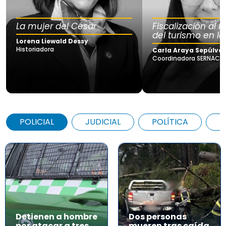
La mujer del César
Fiscalización al
del turismo en la
Lorena Liewald Dessy
Historiadora
Carla Araya Sepúlve
Coordinadora SERNAC Lo
POLICIAL
JUDICIAL
POLÍTICA
A
Detienen a hombre
Dos personas
por atacar a tres
mueren tras caída