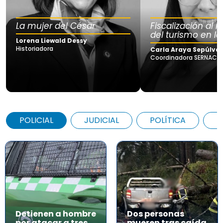
La mujer del César
Fiscalización al
del turismo en la
Lorena Liewald Dessy
Historiadora
Carla Araya Sepúlve
Coordinadora SERNAC Lo
POLICIAL
JUDICIAL
POLÍTICA
A
Detienen a hombre
Dos personas
por atacar a tres
mueren tras caída