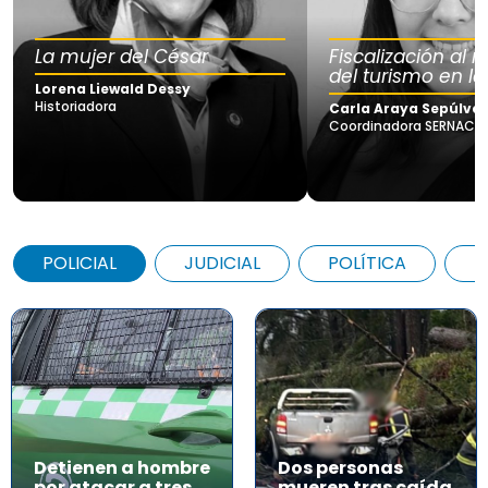
La mujer del César
Fiscalización al
del turismo en la
Lorena Liewald Dessy
Historiadora
Carla Araya Sepúlve
Coordinadora SERNAC Lo
POLICIAL
JUDICIAL
POLÍTICA
A
Detienen a hombre
Dos personas
por atacar a tres
mueren tras caída