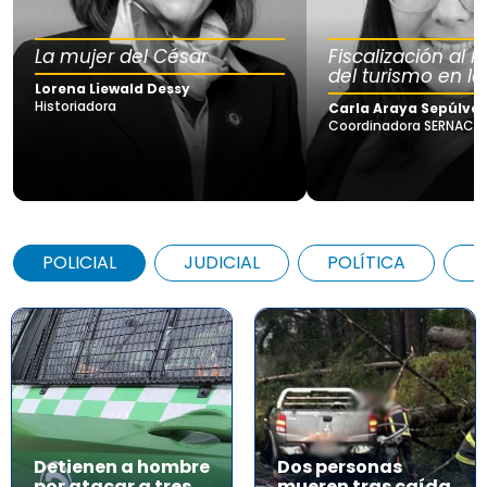
La mujer del César
Fiscalización al
del turismo en la
Lorena Liewald Dessy
Historiadora
Carla Araya Sepúlve
Coordinadora SERNAC Lo
POLICIAL
JUDICIAL
POLÍTICA
A
Detienen a hombre
Dos personas
por atacar a tres
mueren tras caída