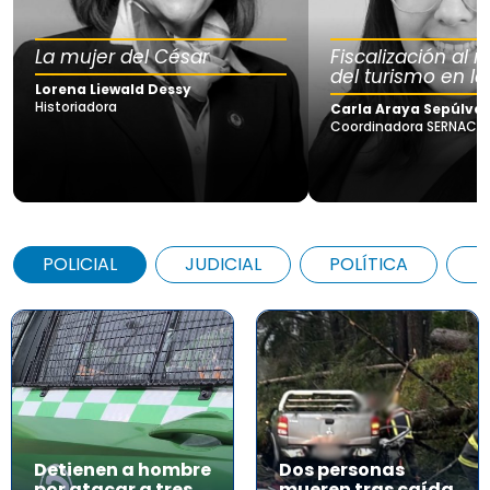
La mujer del César
Fiscalización al
del turismo en la
Lorena Liewald Dessy
Historiadora
Carla Araya Sepúlve
Coordinadora SERNAC Lo
POLICIAL
JUDICIAL
POLÍTICA
A
Detienen a hombre
Dos personas
por atacar a tres
mueren tras caída