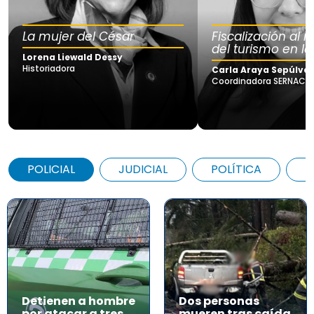
La mujer del César
Fiscalización al
del turismo en la
Lorena Liewald Dessy
Historiadora
Carla Araya Sepúlve
Coordinadora SERNAC Lo
POLICIAL
JUDICIAL
POLÍTICA
A
Detienen a hombre
Dos personas
por atacar a tres
mueren tras caída