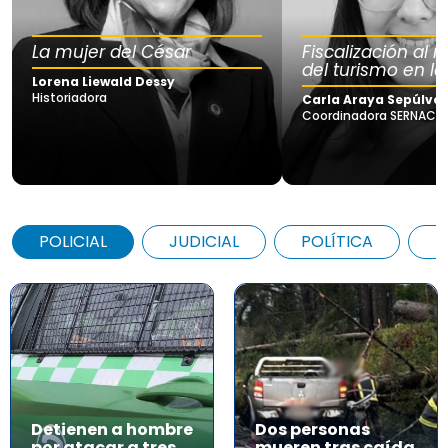
La mujer del César
Fiscalización al
del turismo en la
Lorena Liewald Dessy
Historiadora
Carla Araya Sepúlve
Coordinadora SERNAC Lo
POLICIAL
JUDICIAL
POLÍTICA
A
Detienen a hombre
Dos personas
por atacar a tres
mueren tras caída