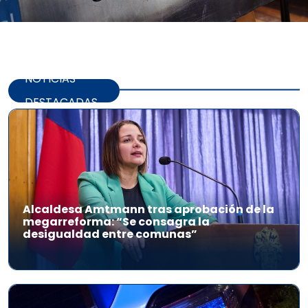
NOTICIAS
DESTACADAS
Alcaldesa Amtmann tras aprobación de la
megarreforma: “Se consagra la
desigualdad entre comunas”