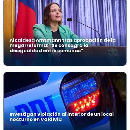
Alcaldesa Amtmann tras aprobación de la
megarreforma: “Se consagra la
desigualdad entre comunas”
Investigan violación al interior de un local
nocturno en Valdivia