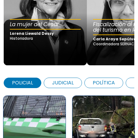
La mujer del César
Fiscalización al
del turismo en la
Lorena Liewald Dessy
Historiadora
Carla Araya Sepúlve
Coordinadora SERNAC Lo
POLICIAL
JUDICIAL
POLÍTICA
A