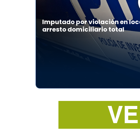
Imputado por violación en loc
arresto domiciliario total