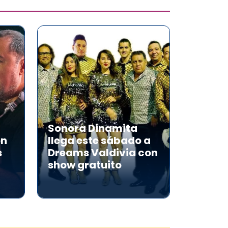
Sonora Dinamita
on
llega este sábado a
s
Dreams Valdivia con
show gratuito