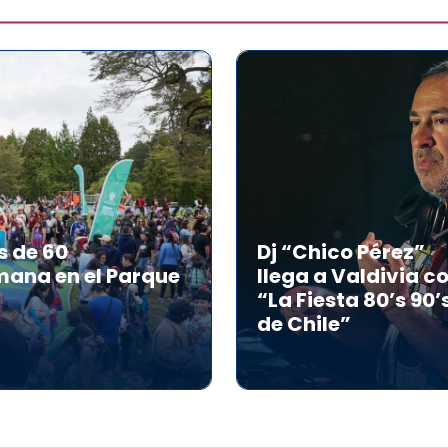
s de 60
Dj “Chico Pérez”
mana en el Parque
llega a Valdivia c
“La Fiesta 80’s 90’
de Chile”