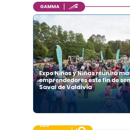
GAMMA
Expo Niños y Niñas reunirá má
emprendedores este fin de se
Saval de Valdivia
LOS