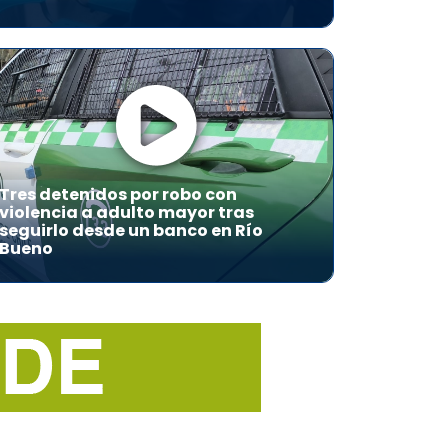
Tres detenidos por robo con
violencia a adulto mayor tras
seguirlo desde un banco en Río
Bueno