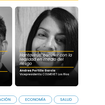
Hantavirus: convivir con la
realidad en medio del
riesgo
Andrea Portillo García
Vicepresidenta COLMEVET Los Ríos
ACIÓN
ECONOMÍA
SALUD