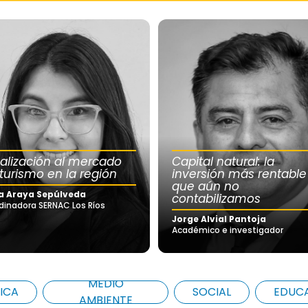
calización al mercado
Capital natural: la
 turismo en la región
inversión más rentable
que aún no
a Araya Sepúlveda
contabilizamos
dinadora SERNAC Los Ríos
Jorge Alvial Pantoja
Académico e investigador
MEDIO
ICA
SOCIAL
EDUC
AMBIENTE