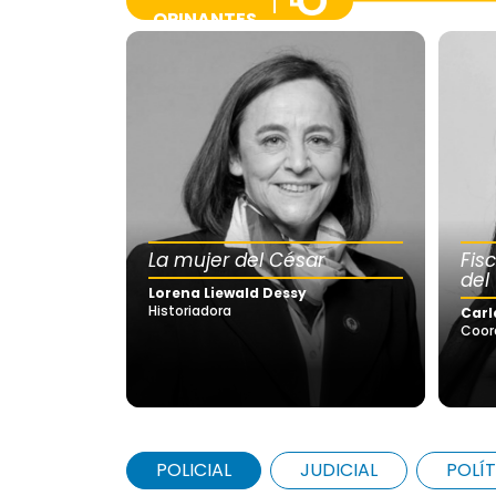
OPINANTES
La mujer del César
Fis
del
Lorena Liewald Dessy
Historiadora
Carl
Coor
POLICIAL
JUDICIAL
POLÍT