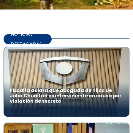
NOTICIAS
DESTACADAS
Fiscalía aclara que abogada de hijos de
Julia Chuñil no es interviniente en causa por
violación de secreto