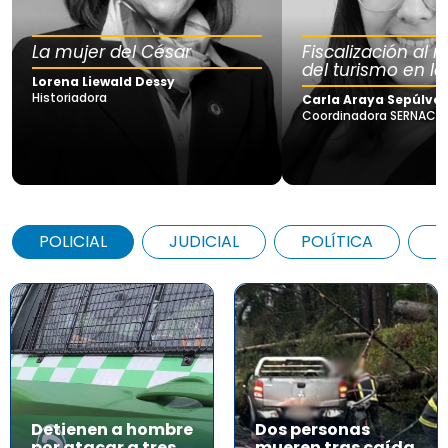
La mujer del César
Fiscalización al
del turismo en la
Lorena Liewald Dessy
Historiadora
Carla Araya Sepúlve
Coordinadora SERNAC Lo
POLICIAL
JUDICIAL
POLÍTICA
A
Detienen a hombre
Dos personas
por atacar a tres
mueren tras caída