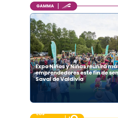
GAMMA
Expo Niños y Niñas reunirá má
emprendedores este fin de se
Saval de Valdivia
LOS