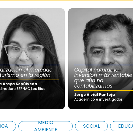
calización al mercado
Capital natural: la
 turismo en la región
inversión más rentable
que aún no
a Araya Sepúlveda
contabilizamos
dinadora SERNAC Los Ríos
Jorge Alvial Pantoja
Académico e investigador
MEDIO
ICA
SOCIAL
EDUC
AMBIENTE