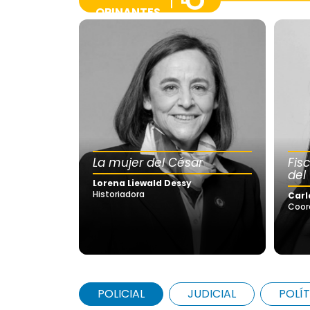
OPINANTES
La mujer del César
Fis
del
Lorena Liewald Dessy
Historiadora
Carl
Coor
POLICIAL
JUDICIAL
POLÍT