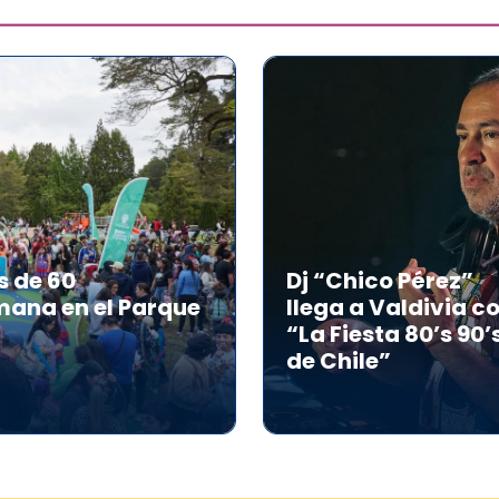
s de 60
Dj “Chico Pérez”
mana en el Parque
llega a Valdivia c
“La Fiesta 80’s 90’
de Chile”