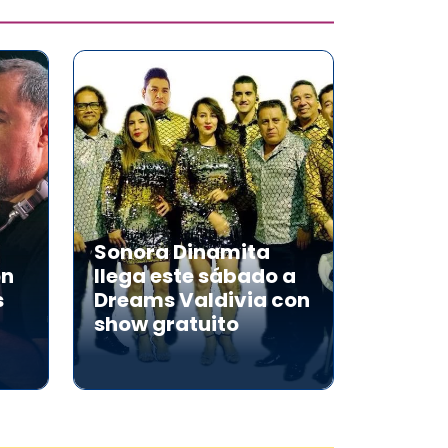
Sonora Dinamita
on
llega este sábado a
s
Dreams Valdivia con
show gratuito