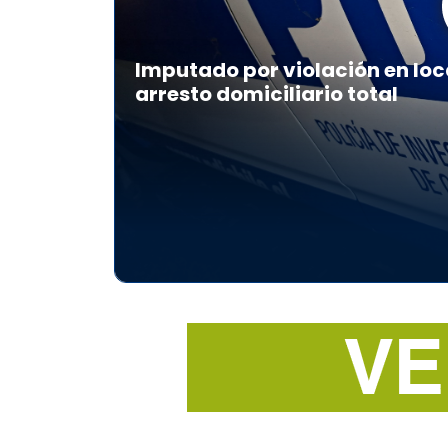
Imputado por violación en loc
arresto domiciliario total