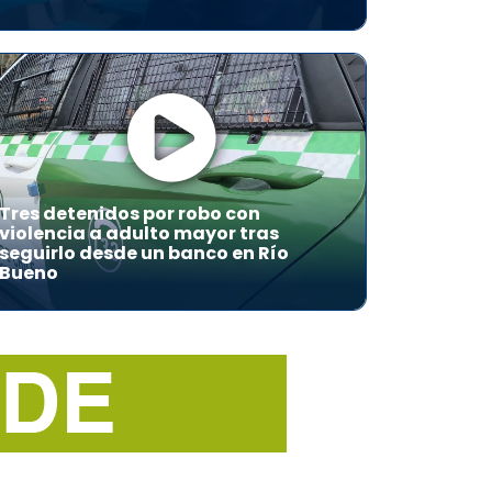
Tres detenidos por robo con
violencia a adulto mayor tras
seguirlo desde un banco en Río
Bueno