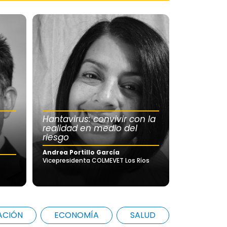
Hantavirus: convivir con la
realidad en medio del
riesgo
Andrea Portillo García
Vicepresidenta COLMEVET Los Ríos
ACIÓN
ECONOMÍA
SALUD