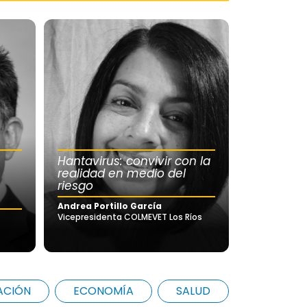
Hantavirus: convivir con la
realidad en medio del
riesgo
Andrea Portillo García
Vicepresidenta COLMEVET Los Ríos
ACIÓN
ECONOMÍA
SALUD