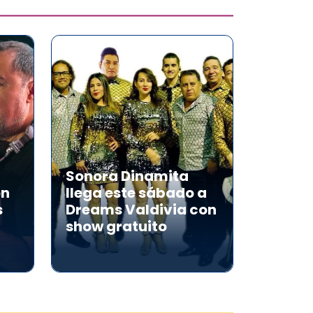
Sonora Dinamita
on
llega este sábado a
s
Dreams Valdivia con
show gratuito