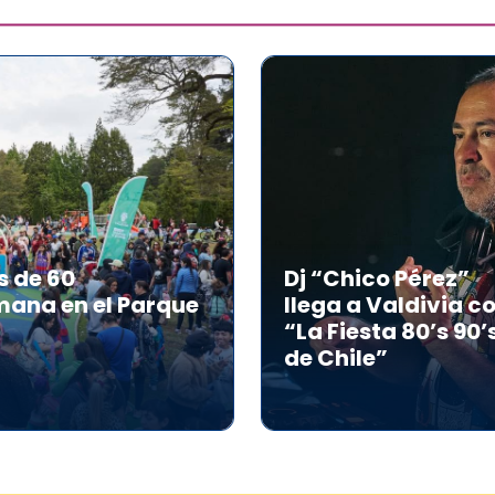
s de 60
Dj “Chico Pérez”
mana en el Parque
llega a Valdivia c
“La Fiesta 80’s 90’
de Chile”