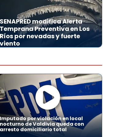
SENAPRED modifica Alerta
Temprana Preventiva en Los
Ríos por nevadas y fuerte
viento
Imputado por violación en local
nocturno de Valdivia queda con
arresto domiciliario total