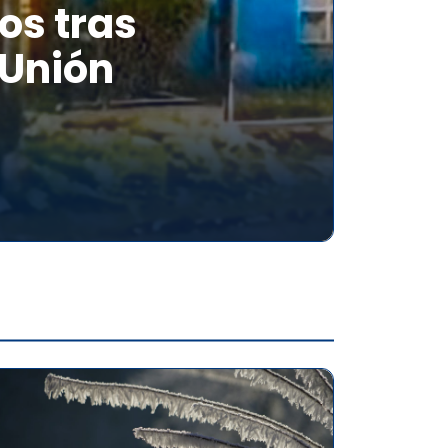
os tras
 Unión