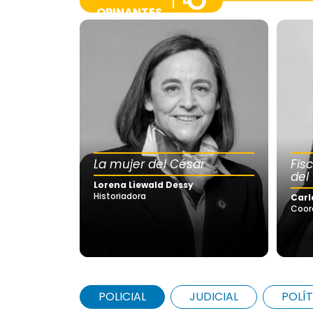
OPINANTES
La mujer del César
Fis
del
Lorena Liewald Dessy
Historiadora
Carl
Coor
POLICIAL
JUDICIAL
POLÍT