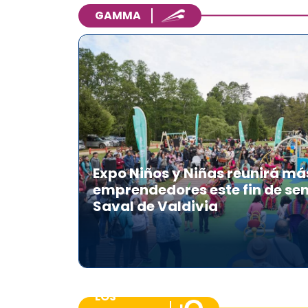
GAMMA
Expo Niños y Niñas reunirá má
emprendedores este fin de se
Saval de Valdivia
LOS