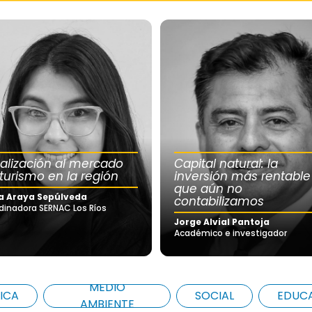
calización al mercado
Capital natural: la
 turismo en la región
inversión más rentable
que aún no
a Araya Sepúlveda
contabilizamos
dinadora SERNAC Los Ríos
Jorge Alvial Pantoja
Académico e investigador
MEDIO
ICA
SOCIAL
EDUC
AMBIENTE