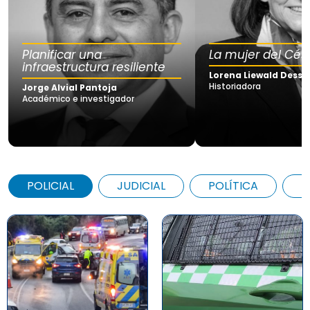
Planificar una
La mujer del Cés
infraestructura resiliente
Lorena Liewald Dessy
Historiadora
Jorge Alvial Pantoja
Académico e investigador
POLICIAL
JUDICIAL
POLÍTICA
A