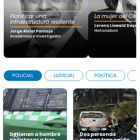
Planificar una
La mujer del Cés
infraestructura resiliente
Lorena Liewald Dessy
Historiadora
Jorge Alvial Pantoja
Académico e investigador
POLICIAL
JUDICIAL
POLÍTICA
A
Detienen a hombre
Dos personas
por atacar a tres
mueren tras caída