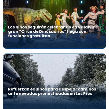
Los niños seguirán celebrando en Valdivia: El
gran “Circo de Dinosaurios” llega con
funciones gratuitas
Refuerzan equipos para despejar caminos
ante nevadas pronosticadas en Los Ríos