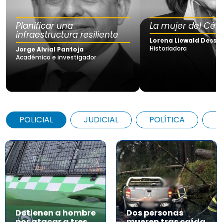
Planificar una
La mujer del Cés
infraestructura resiliente
Lorena Liewald Dessy
Historiadora
Jorge Alvial Pantoja
Académico e investigador
POLICIAL
JUDICIAL
POLÍTICA
A
Detienen a hombre
Dos personas
por atacar a tres
mueren tras caída