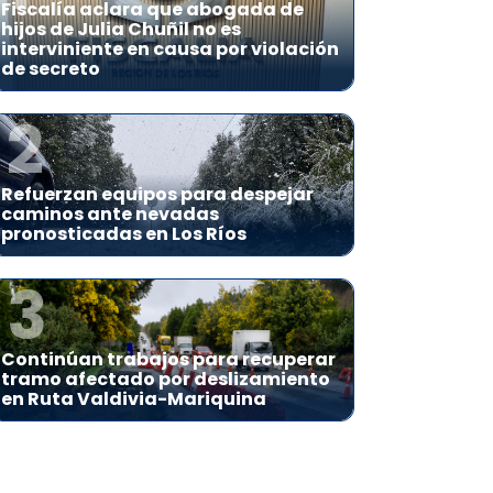
Fiscalía aclara que abogada de
hijos de Julia Chuñil no es
interviniente en causa por violación
de secreto
2
Refuerzan equipos para despejar
caminos ante nevadas
pronosticadas en Los Ríos
3
Continúan trabajos para recuperar
tramo afectado por deslizamiento
en Ruta Valdivia-Mariquina