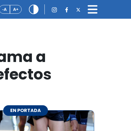
-A
A+
lama a
efectos
EN PORTADA