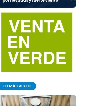
por nevadas y fuerte viento
LO MÁS VISTO
1