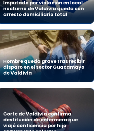
Imputado por violación en local
nocturno de Valdivia queda con
arresto domiciliario total
Hombre queda grave tras recibir
disparo en el sector Guacamayo
de Valdivia
Corte de Valdivia confirma
destitución de enfermera que
viajó con licencia por hijo