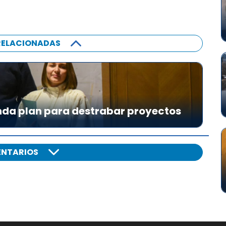
RELACIONADAS
da plan para destrabar proyectos
NTARIOS