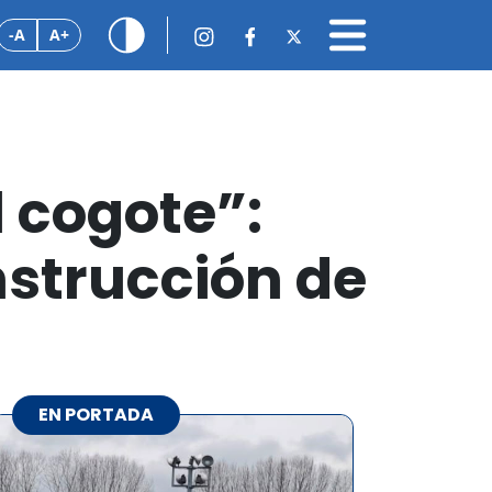
-A
A+
 cogote”:
strucción de
EN PORTADA