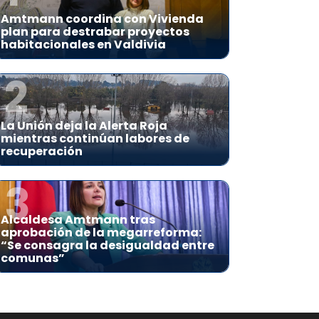
Amtmann coordina con Vivienda
plan para destrabar proyectos
habitacionales en Valdivia
2
La Unión deja la Alerta Roja
mientras continúan labores de
recuperación
3
Alcaldesa Amtmann tras
aprobación de la megarreforma:
“Se consagra la desigualdad entre
comunas”