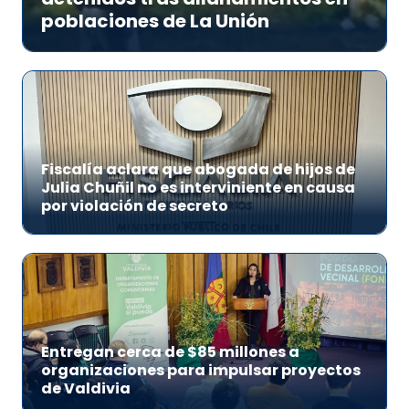
poblaciones de La Unión
Fiscalía aclara que abogada de hijos de
Julia Chuñil no es interviniente en causa
por violación de secreto
Entregan cerca de $85 millones a
organizaciones para impulsar proyectos
de Valdivia