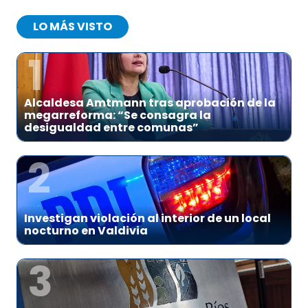
LO MÁS VISTO
1
Alcaldesa Amtmann tras aprobación de la
megarreforma: “Se consagra la
desigualdad entre comunas”
2
Investigan violación al interior de un local
nocturno en Valdivia
3