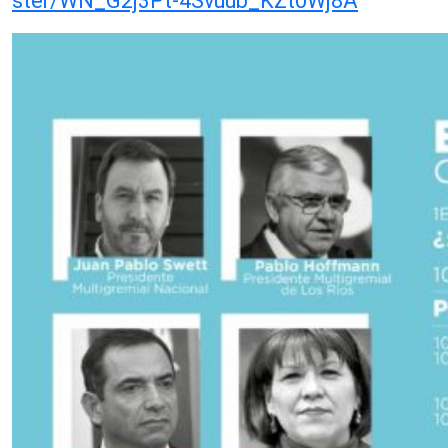
ster/WN_G2j3Pt-4Svuub_KZt0Wj8A