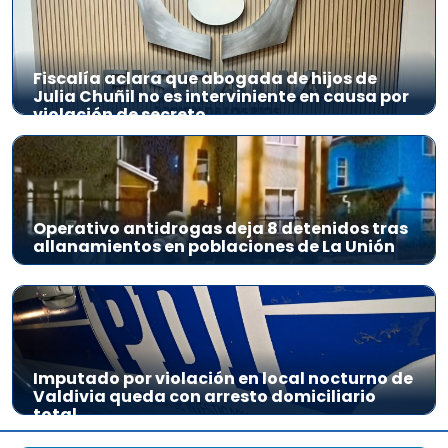
Fiscalía aclara que abogada de hijos de
Julia Chuñil no es interviniente en causa por
violación de secreto
Operativo antidrogas deja 8 detenidos tras
allanamientos en poblaciones de La Unión
Imputado por violación en local nocturno de
Valdivia queda con arresto domiciliario
total