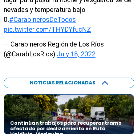
nevadas y temperatura bajo
0.
#CarabinerosDeTodos
pic.twitter.com/THYDYfucNZ
— Carabineros Región de Los Ríos
(@CarabLosRios)
July 18, 2022
NOTICIAS RELACIONADAS
Continúan trabajos para recuperar tramo
afectado por deslizamiento en Ruta
Valdivia-Mariquina