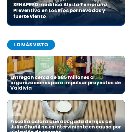
SENAPRED modifica Alerta Temprana
Preventiva en Los Ríos por nevadas y
fuerte viento
LO MÁS VISTO
1
Entregan cerca de $85 millones a
organizaciones para impulsar proyectos de
Valdivia
2
Fiscalía aclara que abogada de hijos de
Julia Chuñil no es interviniente en causa por