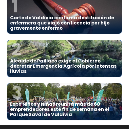
1
Corte de Valdivia confirma destitución de
enfermera que viajó con licencia por hijo
gravemente enfermo
2
Alcalde de Paillaco exige al Gobierno
decretar Emergencia Agrícola por intensas
lluvias
3
Expo Niños y Niñas reunirá más de 60
emprendedores este fin de semana en el
Parque Saval de Valdivia