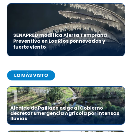
SENAPRED modifica Alerta Temprana
Preventiva en Los Ríos por nevadas y
fuerte viento
LO MÁS VISTO
1
Alcalde de Paillaco exige al Gobierno
decretar Emergencia Agrícola por intensas
lluvias