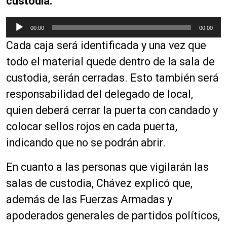
custodia.
R
00:00
00:00
e
Cada caja será identificada y una vez que
p
r
todo el material quede dentro de la sala de
o
custodia, serán cerradas. Esto también será
d
responsabilidad del delegado de local,
u
c
quien deberá cerrar la puerta con candado y
t
colocar sellos rojos en cada puerta,
o
indicando que no se podrán abrir.
r
d
En cuanto a las personas que vigilarán las
e
a
salas de custodia, Chávez explicó que,
u
además de las Fuerzas Armadas y
d
apoderados generales de partidos políticos,
i