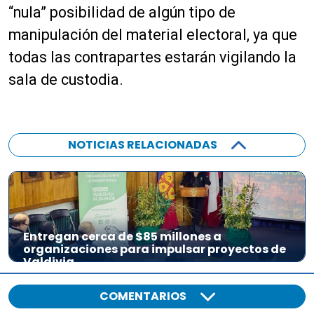
u
“nula” posibilidad de algún tipo de
d
manipulación del material electoral, ya que
i
o
todas las contrapartes estarán vigilando la
sala de custodia.
NOTICIAS RELACIONADAS
Entregan cerca de $85 millones a
organizaciones para impulsar proyectos de
Valdivia
COMENTARIOS