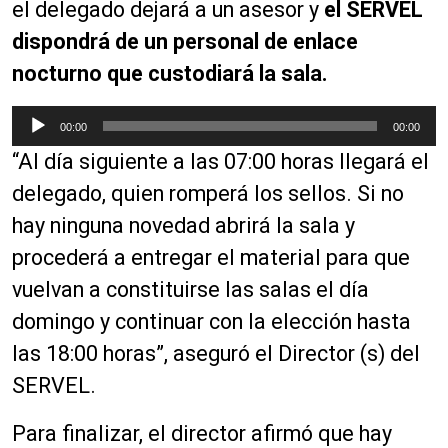
o
el delegado dejará a un asesor y
el SERVEL
dispondrá de un personal de enlace
nocturno que custodiará la sala.
R
00:00
00:00
e
“Al día siguiente a las 07:00 horas llegará el
p
r
delegado, quien romperá los sellos. Si no
o
hay ninguna novedad abrirá la sala y
d
procederá a entregar el material para que
u
c
vuelvan a constituirse las salas el día
t
domingo y continuar con la elección hasta
o
las 18:00 horas”, aseguró el Director (s) del
r
d
SERVEL.
e
a
Para finalizar, el director afirmó que hay