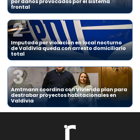
por daños provocados por el sistema
frontal
2
Imputado por violación en local nocturno
de Valdivia queda con arresto domiciliario
total
3
Amtmann coordina con Vivienda plan para
destrabar proyectos habitacionales en
Valdivia