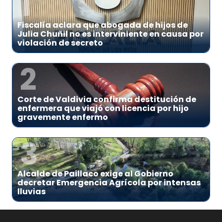
1
Fiscalía aclara que abogada de hijos de
Julia Chuñil no es interviniente en causa por
violación de secreto
2
Corte de Valdivia confirma destitución de
enfermera que viajó con licencia por hijo
gravemente enfermo
3
Alcalde de Paillaco exige al Gobierno
decretar Emergencia Agrícola por intensas
lluvias