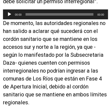
debe solicitar un permiso interregional”.
R
00:00
00:00
e
De momento, las autoridades regionales no
p
r
han salido a aclarar qué sucederá con el
o
cordón sanitario que se mantiene en los
d
accesos sur y norte a la región, ya que -
u
c
según lo manifestado por la Subsecretaria
t
Daza- quienes cuenten con permisos
o
interregionales no podrían ingresar a las
r
d
comunas de Los Ríos que están en Fase 4
e
de Apertura Inicial, debido al cordón
a
sanitario que se mantiene en ambos límites
u
d
regionales.
i